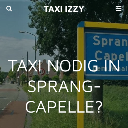
TAXI IZZY
Ga
direct
naar
de
hoofdinhoud
TAXI NODIG IN
SPRANG-
CAPELLE?